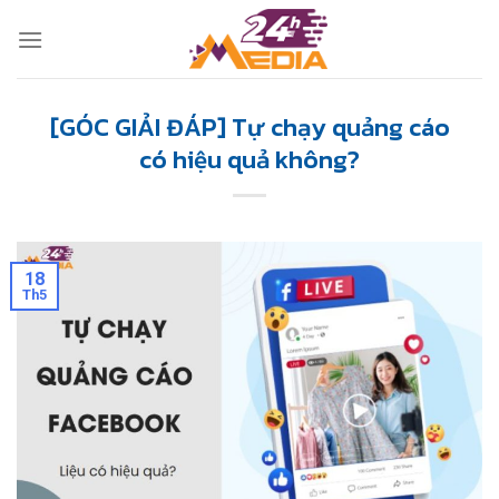
Skip
to
content
[GÓC GIẢI ĐÁP] Tự chạy quảng cáo
có hiệu quả không?
18
Th5