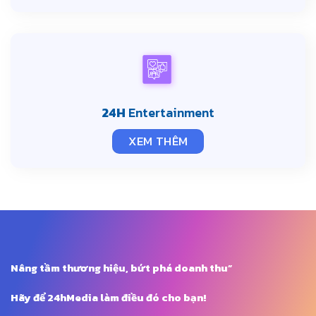
24H
Entertainment
XEM THÊM
Nâng tầm thương hiệu, bứt phá doanh thu”
Hãy để 24hMedia làm điều đó cho bạn!