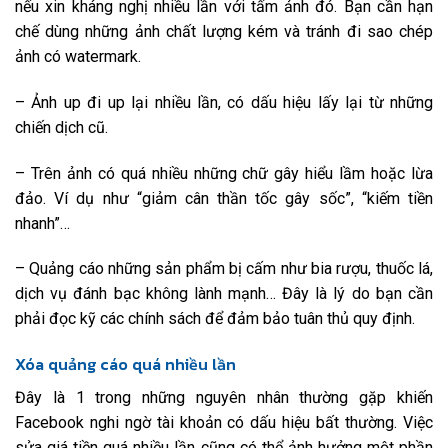
nếu xin kháng nghị nhiều lần với tấm ảnh đó. Bạn cần hạn
chế dùng những ảnh chất lượng kém và tránh đi sao chép
ảnh có watermark.
– Ảnh up đi up lại nhiều lần, có dấu hiệu lấy lại từ những
chiến dịch cũ.
– Trên ảnh có quá nhiều những chữ gây hiểu lầm hoặc lừa
đảo. Ví dụ như “giảm cân thần tốc gây sốc”, “kiếm tiền
nhanh”…
– Quảng cáo những sản phẩm bị cấm như bia rượu, thuốc lá,
dịch vụ đánh bạc không lành mạnh… Đây là lý do bạn cần
phải đọc kỹ các chính sách để đảm bảo tuân thủ quy định.
Xóa quảng cáo quá nhiều lần
Đây là 1 trong những nguyên nhân thường gặp khiến
Facebook nghi ngờ tài khoản có dấu hiệu bất thường. Việc
sửa giá tiền quá nhiều lần cũng có thể ảnh hưởng một phần