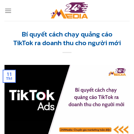
Skip
to
content
Bí quyết cách chạy quảng cáo
TikTok ra doanh thu cho người mới
11
Th1